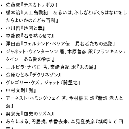
佐藤究『テスカトリポカ』
橋本治『人工島戦記 あるいは、ふしぎとぼくらはなにをし
たらよいかのこども百科』
小川哲『地図と拳』
李龍徳『石を黙らせて』
澤田直『フェルナンド・ペソア伝 異名者たちの迷路』
ジャネット・ウィンターソン 著、木原善彦 訳『フランキスシュ
タイン ある愛の物語』
エルビラ・ナバロ 著、宮﨑真紀 訳『兎の島』
金原ひとみ『デクリネゾン』
グレゴリー・ケズナジャット『開墾地』
中村文則『列』
アーネスト・ヘミングウェイ 著、今村楯夫 訳『新訳 老人と
海』
奥泉光『虚史のリズム』
あをにまる、円居挽、草香去来、森見登美彦『城崎にて 四