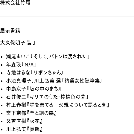
株式会社竹尾
展示書籍
大久保明子 装丁
瀬尾まいこ『そして、バトンは渡された』
年森瑛『N/A』
寺地はるな『リボンちゃん』
小池真理子、川上弘美 選『精選女性随筆集』
中島京子『坂の中のまち』
石井俊二『キリエのうた・檸檬色の夢』
村上春樹『猫を棄てる 父親について語るとき』
宮下奈都『羊と鋼の森』
又吉直樹『火花』
川上弘美『真鶴』