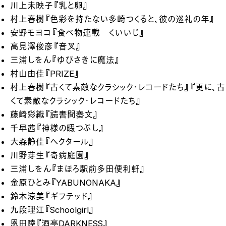
川上未映子『乳と卵』
村上春樹『色彩を持たない多崎つくると、彼の巡礼の年』
安野モヨコ『食べ物連載 くいいじ』
高見澤俊彦『音叉』
三浦しをん『ゆびさきに魔法』
村山由佳『PRIZE』
村上春樹『古くて素敵なクラシック・レコードたち』『更に、古
くて素敵なクラシック・レコードたち』
藤崎彩織『読書間奏文』
千早茜『神様の暇つぶし』
大森静佳『ヘクタール』
川野芽生『奇病庭園』
三浦しをん『まほろ駅前多田便利軒』
金原ひとみ『YABUNONAKA』
鈴木涼美『ギフテッド』
九段理江『Schoolgirl』
恩田陸『酒亭DARKNESS』