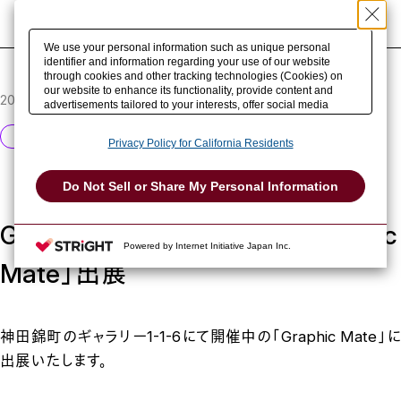
紙を検索
We use your personal information such as unique personal
identifier and information regarding your use of our website
through cookies and other tracking technologies (Cookies) on
our website to enhance its functionality, provide content and
2026.03.16
advertisements tailored to your interests, offer social media
features and improve our website through access analysis.
Please click
here
to see more details including retention period.
イベント出展
Privacy Policy for California Residents
We may sell or share your personal information to/with our
advertising, social media, and/or analytics service partners.
These partners may combine the data shared by us with other
Do Not Sell or Share My Personal Information
data that you have provided to them or that they have collected
from your use of their services or other websites to analyze and
optimize advertisements delivered to you by businesses other
GRAPHIC GALLERY 1-1-6「Graphic
than us on the internet. You have the right to opt out of sale or
Powered by Internet Initiative Japan Inc.
share of your personal information by us. Please click
Do Not Sell or Share My Personal Information
to exercise your
Mate」出展
right. If we have detected an opt-out preference signal, then it
will be honored.
Change your sell or share preference
神田錦町のギャラリー1-1-6にて開催中の「Graphic Mate」に
出展いたします。