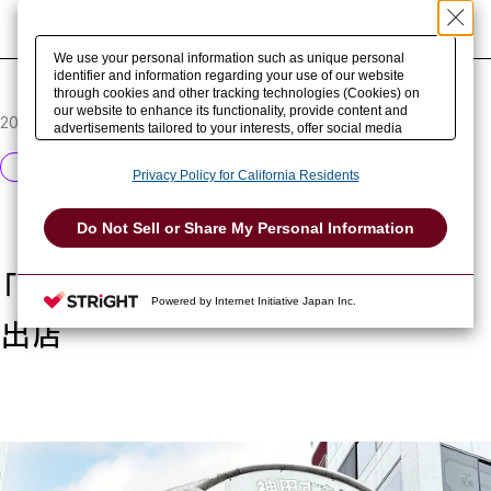
紙を検索
We use your personal information such as unique personal
identifier and information regarding your use of our website
through cookies and other tracking technologies (Cookies) on
our website to enhance its functionality, provide content and
2026.04.16
advertisements tailored to your interests, offer social media
features and improve our website through access analysis.
Please click
here
to see more details including retention period.
イベント出展
Privacy Policy for California Residents
We may sell or share your personal information to/with our
advertising, social media, and/or analytics service partners.
These partners may combine the data shared by us with other
Do Not Sell or Share My Personal Information
data that you have provided to them or that they have collected
from your use of their services or other websites to analyze and
optimize advertisements delivered to you by businesses other
「春の神保町ブックフェスティバル」
than us on the internet. You have the right to opt out of sale or
Powered by Internet Initiative Japan Inc.
share of your personal information by us. Please click
Do Not Sell or Share My Personal Information
to exercise your
出店
right. If we have detected an opt-out preference signal, then it
will be honored.
Change your sell or share preference