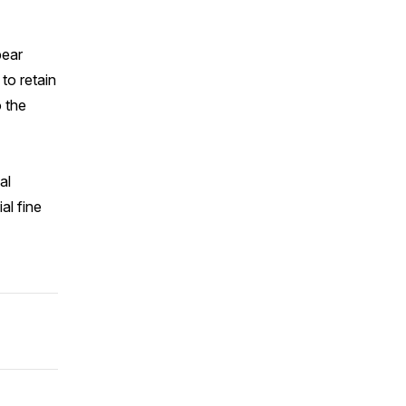
pear
to retain
o the
al
al fine