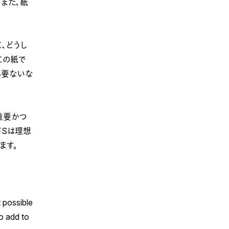
また、紙
、どうし
工の紙で
必要ないな
は重要かつ
FSは理想
ます。
t possible
to add to