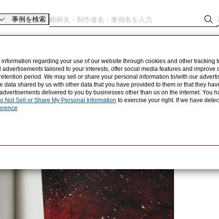
事例を検索
 information regarding your use of our website through cookies and other tracking 
d advertisements tailored to your interests, offer social media features and improve
retention period. We may sell or share your personal information to/with our advertis
 data shared by us with other data that you have provided to them or that they hav
 advertisements delivered to you by businesses other than us on the internet. You ha
o Not Sell or Share My Personal Information
to exercise your right. If we have dete
ference
ていただきました。