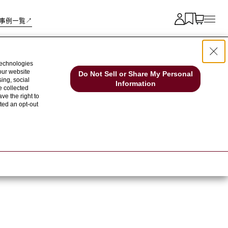
事例一覧↗︎
technologies
 our website
Do Not Sell or Share My Personal
ing, social
Information
e collected
ve the right to
cted an opt-out