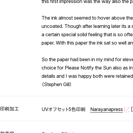
this first impression was the way also the
The ink almost seemed to hover above the 
uncoated. Though after learning later its a 
a certain special solid feeling that is so o
paper. With this paper the ink sat so well a
So the paper had been in my mind for eleven y
choice for Please Notify the Sun also as in
details and I was happy both were retained i
（Stephen Gill）
印刷加工
UVオフセット5色印刷
Narayanapress