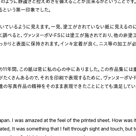
このように静謐さと控えめさを備えることが出来るかということです。
るという第一印象でした。
浮いているように見えます。一見、塗工がされていない紙に見えるのに
く調べると、ヴァンヌーボV-FSには塗工が施されており、他の非塗
っかりと表面に保持されます。インキ定着が良く、ニス等の加工が
Sun』までの11年間、この紙は常に私の心の中にありました。この作品集に
たくさんあるので、それを印刷で表現するために、ヴァンヌーボV-
連の写真作品の精神をそのまま表現できたことにとても満足してい
 Japan. I was amazed at the feel of the printed sheet. How was i
ted, It was something that I felt through sight and touch, but 