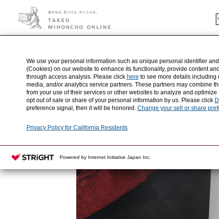
HOME
事例の検索結果
写真集『Please Notify the Sun』
2021.02.10
We use your personal information such as unique personal identifier and
写真集『Please Notify the Sun』
(Cookies) on our website to enhance its functionality, provide content an
through access analysis. Please click
here
to see more details including 
media, and/or analytics service partners. These partners may combine the
Stephen Gill
from your use of their services or other websites to analyze and optimize
opt out of sale or share of your personal information by us. Please click
D
preference signal, then it will be honored.
Change your sell or share pre
写真家のStephen Gillさんにご自身の写真集に使った紙を教え
Privacy Policy for California Residents
Powered by Internet Initiative Japan Inc.