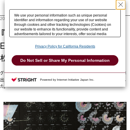
事例を検索
We use your personal information such as unique personal
2024.04.17
identifier and information regarding your use of our website
through cookies and other tracking technologies (Cookies) on
our website to enhance its functionality, provide content and
『World Energy Balances and CO₂
advertisements tailored to your interests, offer social media
features and improve our website through access analysis.
Emissions 1975-2020』ポスター
Please click
here
to see more details including retention period.
Privacy Policy for California Residents
We may sell or share your personal information to/with our
advertising, social media, and/or analytics service partners.
松本聖典
These partners may combine the data shared by us with other
Do Not Sell or Share My Personal Information
data that you have provided to them or that they have collected
from your use of their services or other websites to analyze and
optimize advertisements delivered to you by businesses other
グラフィックデザイナーの松本聖典さんに、世界のエネルギー収支とCO₂排
than us on the internet. You have the right to opt out of sale or
出量を題材にしたインフォグラフィック作品についておしえていただきまし
Powered by Internet Initiative Japan Inc.
share of your personal information by us. Please click
Do Not Sell or Share My Personal Information
to exercise your
た。
right. If we have detected an opt-out preference signal, then it
will be honored.
Change your sell or share preference