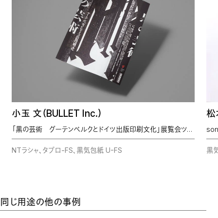
小玉 文（BULLET Inc.）
松
「黒の芸術 グーテンベルクとドイツ出版印刷文化」展覧会ツール
so
NTラシャ、タブロ-FS、黒気包紙 U-FS
黒気
同じ用途の他の事例