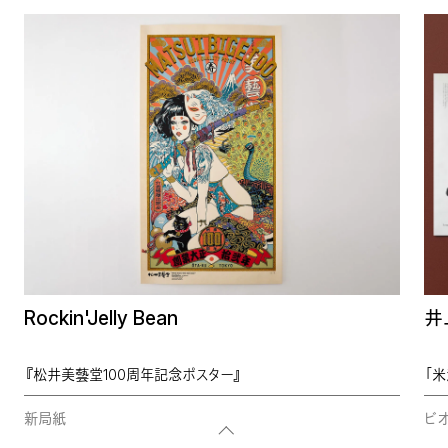
Rockin'Jelly Bean
井
『松井美藝堂100周年記念ポスター』
「
新局紙
ビオ