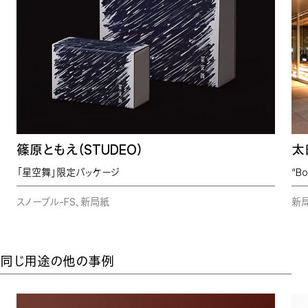
篠原ともえ（STUDEO）
太
「星空舞」限定パッケージ
“Bo
スノーブル-FS、新局紙
新局
同じ用途の他の事例