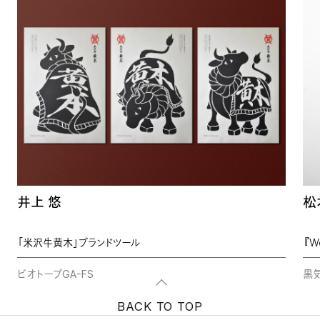
井上 悠
松
「米沢牛黄木」ブランドツール
ビオトープGA-FS
黒気
BACK TO TOP