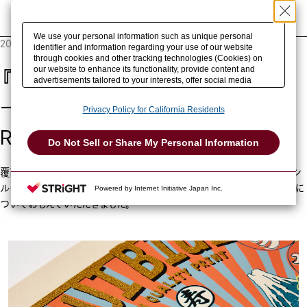
事例を検索
We use your personal information such as unique personal
2024.05.22
identifier and information regarding your use of our website
through cookies and other tracking technologies (Cookies) on
our website to enhance its functionality, provide content and
『松井美藝堂100周年記念ポスタ
advertisements tailored to your interests, offer social media
features and improve our website through access analysis.
ー』
Please click
here
to see more details including retention period.
Privacy Policy for California Residents
We may sell or share your personal information to/with our
advertising, social media, and/or analytics service partners.
Rockin'Jelly Bean
These partners may combine the data shared by us with other
Do Not Sell or Share My Personal Information
data that you have provided to them or that they have collected
from your use of their services or other websites to analyze and
optimize advertisements delivered to you by businesses other
覆面画家として活躍されているRockin’Jelly Beanさんに、大正12年からシ
than us on the internet. You have the right to opt out of sale or
ルクスクリーン印刷を手掛ける松井美藝堂の100周年を記念したポスターに
Powered by Internet Initiative Japan Inc.
share of your personal information by us. Please click
Do Not Sell or Share My Personal Information
to exercise your
ついておしえていただきました。
right. If we have detected an opt-out preference signal, then it
will be honored.
Change your sell or share preference