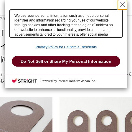
事例を検索
We use your personal information such as unique personal
2024.06.12
identifier and information regarding your use of our website
through cookies and other tracking technologies (Cookies) on
our website to enhance its functionality, provide content and
「小さな温活サロン Mökki」ドアサ
advertisements tailored to your interests, offer social media
features and improve our website through access analysis.
イン
Please click
here
to see more details including retention period.
Privacy Policy for California Residents
We may sell or share your personal information to/with our
advertising, social media, and/or analytics service partners.
岡本和華（SKG株式会社）
These partners may combine the data shared by us with other
Do Not Sell or Share My Personal Information
data that you have provided to them or that they have collected
from your use of their services or other websites to analyze and
optimize advertisements delivered to you by businesses other
アートディレクターの岡本和華さんに、酵素温浴サロンのドアサインについて
than us on the internet. You have the right to opt out of sale or
おしえていただきました。
Powered by Internet Initiative Japan Inc.
share of your personal information by us. Please click
Do Not Sell or Share My Personal Information
to exercise your
right. If we have detected an opt-out preference signal, then it
will be honored.
Change your sell or share preference