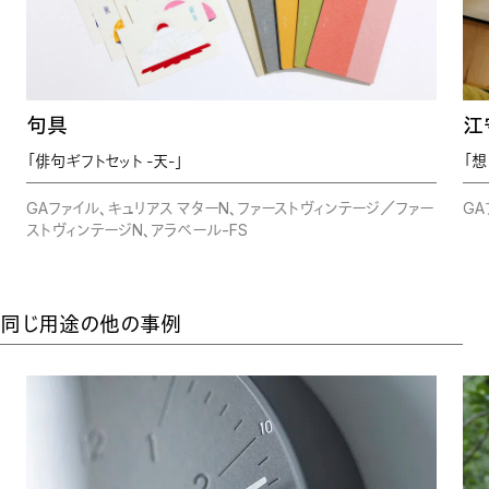
句具
江
「俳句ギフトセット -天-」
「
GAファイル、キュリアス マターN、ファーストヴィンテージ／ファー
GA
ストヴィンテージN、アラベール-FS
同じ用途の他の事例