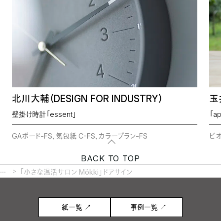
北川大輔（DESIGN FOR INDUSTRY）
玉井
壁掛け時計「essent」
「ap
GAボード-FS、気包紙 C-FS、カラープラン-FS
ビオ
BACK TO TOP
...
「小さな温活サロン Mökki」ドアサイン
紙一覧 ↗
事例一覧 ↗