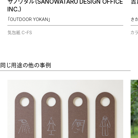
サノワタル（SANOWATARU DESIGN OFFICE
吉
INC.）
「OUTDOOR YOKAN」
さ
気包紙 C-FS
カラ
同じ用途の他の事例