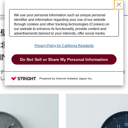
事例を検索
We use your personal information such as unique personal
2024.08.22
identifier and information regarding your use of our website
through cookies and other tracking technologies (Cookies) on
our website to enhance its functionality, provide content and
壁掛け時計「essent」
advertisements tailored to your interests, offer social media
features and improve our website through access analysis.
北川大輔（DESIGN FOR
Please click
here
to see more details including retention period.
Privacy Policy for California Residents
We may sell or share your personal information to/with our
advertising, social media, and/or analytics service partners.
INDUSTRY）
These partners may combine the data shared by us with other
Do Not Sell or Share My Personal Information
data that you have provided to them or that they have collected
from your use of their services or other websites to analyze and
optimize advertisements delivered to you by businesses other
デザイナーの北川大輔さんに、文字盤に紙を使った壁掛け時計についてお
than us on the internet. You have the right to opt out of sale or
しえていただきました。
Powered by Internet Initiative Japan Inc.
share of your personal information by us. Please click
Do Not Sell or Share My Personal Information
to exercise your
right. If we have detected an opt-out preference signal, then it
will be honored.
Change your sell or share preference