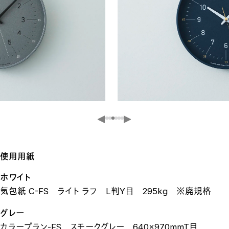
使用用紙
ホワイト
気包紙 C-FS ライト ラフ L判Y目 295kg ※廃規格
グレー
カラープラン-FS スモークグレー 640×970mmT目