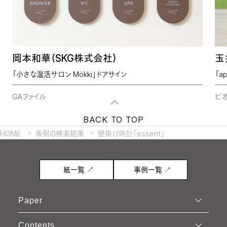
岡本和華（SKG株式会社）
玉井
「小さな温活サロン Mökki」ドアサイン
「ap
GAファイル
ビオ
BACK TO TOP
HOME
事例の検索結果
壁掛け時計「essent」
紙一覧 ↗
事例一覧 ↗
Paper
Contents