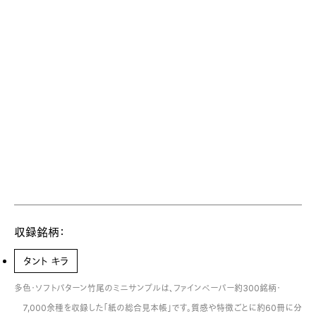
収録銘柄：
タント キラ
多色・ソフトパターン竹尾のミニサンプルは、ファインペーパー約300銘柄・
7,000余種を収録した「紙の総合見本帳」です。質感や特徴ごとに約60冊に分