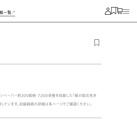
紙一覧↗︎
ンペーパー約300銘柄・7,000余種を収録した「紙の総合見本
類しています。収録銘柄の詳細は各ページでご確認ください。