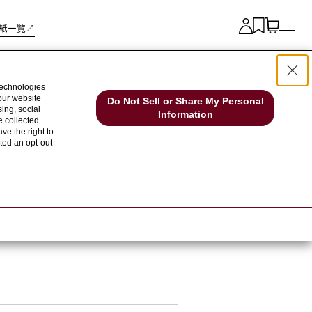
紙一覧↗︎
technologies
 our website
Do Not Sell or Share My Personal
ing, social
Information
e collected
ve the right to
cted an opt-out