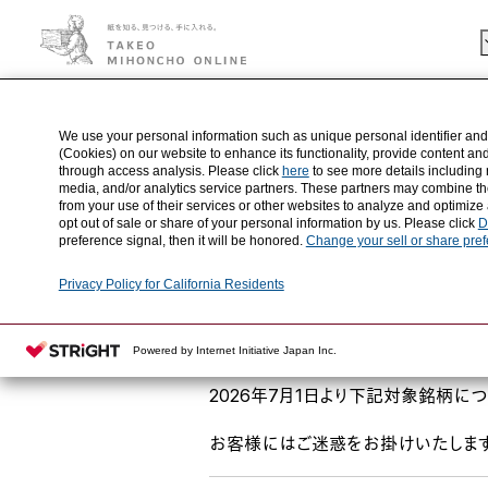
HOME
お知らせ
価格改定（7/1実施）
We use your personal information such as unique personal identifier and
(Cookies) on our website to enhance its functionality, provide content an
through access analysis. Please click
here
to see more details including 
media, and/or analytics service partners. These partners may combine the
2026.07.01
価格改定
from your use of their services or other websites to analyze and optimize
opt out of sale or share of your personal information by us. Please click
D
preference signal, then it will be honored.
Change your sell or share pre
Privacy Policy for California Residents
価格改定（7/1実施）
Powered by Internet Initiative Japan Inc.
昨今の世界情勢の影響による各メー
2026年7月1日より下記対象銘柄に
お客様にはご迷惑をお掛けいたします