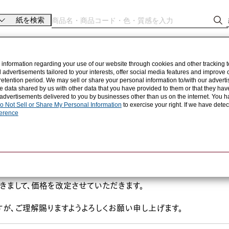
紙を検索
 information regarding your use of our website through cookies and other tracking 
d advertisements tailored to your interests, offer social media features and improve
retention period. We may sell or share your personal information to/with our advertis
 data shared by us with other data that you have provided to them or that they hav
 advertisements delivered to you by businesses other than us on the internet. You ha
o Not Sell or Share My Personal Information
to exercise your right. If we have dete
ference
カーからの値上げに伴い、
つきまして、価格を改定させていただきます。
が、ご理解賜りますようよろしくお願い申し上げます。