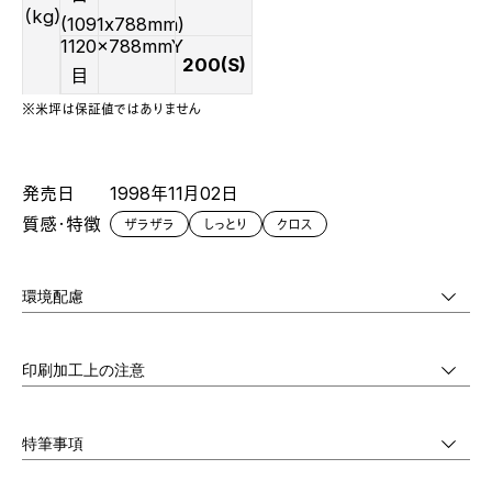
（kg）
(1091x788mm)
1120x788mmY
200(S)
目
※米坪は保証値ではありません
発売日
1998年11月02日
質感・特徴
ザラザラ
しっとり
クロス
環境配慮
印刷加工上の注意
特筆事項