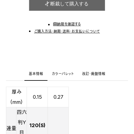
断裁して購入する
納期を確認する
ご購入方法・納期・送料・お支払いについて
基本情報
カラーパレット
改訂・廃盤情報
厚み
0.15
0.27
（mm）
四六
判Y
120(S)
連量
目