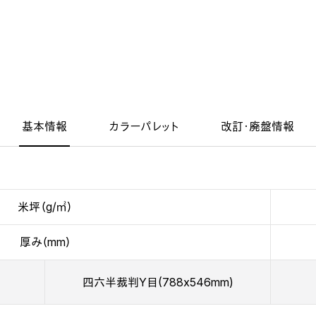
基本情報
カラーパレット
改訂・廃盤情報
米坪（g/㎡）
厚み（mm）
四六半裁判Y目(788x546mm)