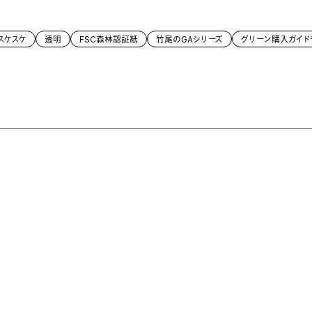
スケスケ
透明
FSC森林認証紙
竹尾のGAシリーズ
グリーン購入ガイド