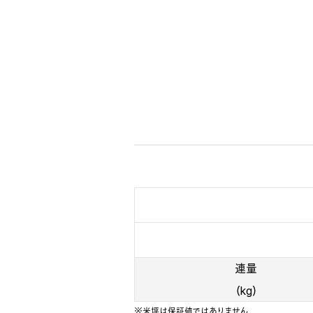
連量
（kg）
※米坪は保証値ではありません