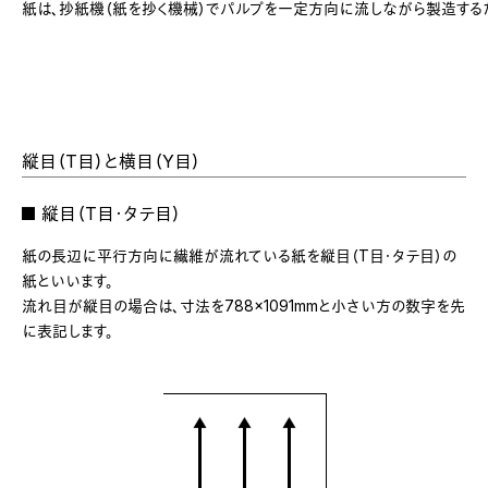
紙は、抄紙機（紙を抄く機械）でパルプを一定方向に流しながら製造す
縦目（T目）と横目（Y目）
■ 縦目（T目・タテ目）
紙の長辺に平行方向に繊維が流れている紙を縦目（T目・タテ目）の
紙といいます。
流れ目が縦目の場合は、寸法を788×1091mmと小さい方の数字を先
に表記します。