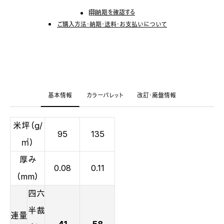
納期を確認する
ご購入方法・納期・送料・お支払いについて
基本情報
カラーパレット
改訂・廃盤情報
米坪（g/
95
135
㎡）
厚み
0.08
0.11
（mm）
四六
半裁
連量