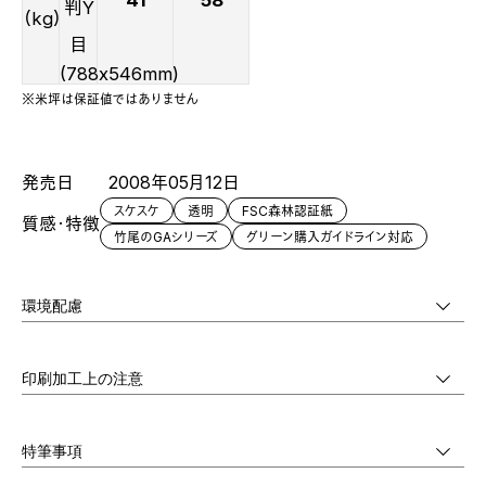
41
58
判Y
（kg）
目
(788x546mm)
※米坪は保証値ではありません
発売日
2008年05月12日
スケスケ
透明
FSC森林認証紙
質感・特徴
竹尾のGAシリーズ
グリーン購入ガイドライン対応
環境配慮
印刷加工上の注意
特筆事項