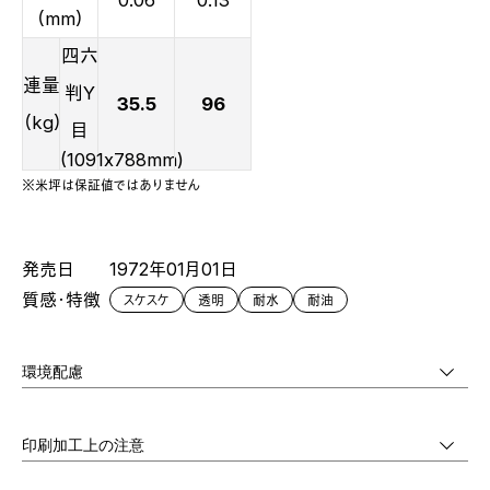
0.06
0.13
（mm）
四六
連量
判Y
35.5
96
（kg）
目
(1091x788mm)
※米坪は保証値ではありません
発売日
1972年01月01日
質感・特徴
スケスケ
透明
耐水
耐油
環境配慮
印刷加工上の注意