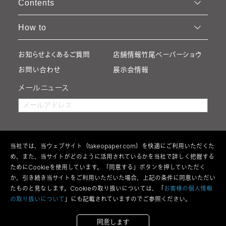
Contents
How to
お知らせ
よくあるご質問
店舗情報
竹尾ペーパーショウ
お問い合わせ
展示会情報
メールニュース
当社では、当ウェブサイト（takeopaper.com）を快適にご利用いただくた
め、また、当サイトがどのように活用されているかを当社で詳しく把握する
ためにCookieを使用しています。「同意する」ボタンを押していただく
か、引き続き当サイトをご利用いただいた場合、上記の条件に同意いただい
たものと見なします。Cookieの取り扱いについては、「
お客様の個人情報
の取り扱いについて
」にも記載されていますのでご参照ください。
利用規約
特定商取引法の表記
ウェブアクセシビリティ方針
個人情報の取り扱い
サイトマップ
全紙を購入する
断裁して購入する
同意します
Copyright 2026 Takeo Co.,Ltd All Rights Reserved.