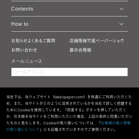
Contents
How to
お知らせ
よくあるご質問
店舗情報
竹尾ペーパーショウ
お問い合わせ
展示会情報
メールニュース
当社では、当ウェブサイト（takeopaper.com）を快適にご利用いただくた
め、また、当サイトがどのように活用されているかを当社で詳しく把握する
ためにCookieを使用しています。「同意する」ボタンを押していただく
か、引き続き当サイトをご利用いただいた場合、上記の条件に同意いただい
たものと見なします。Cookieの取り扱いについては、「
お客様の個人情報
の取り扱いについて
」にも記載されていますのでご参照ください。
利用規約
特定商取引法の表記
ウェブアクセシビリティ方針
個人情報の取り扱い
サイトマップ