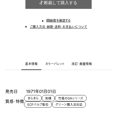
断裁して購入する
納期を確認する
ご購入方法・納期・送料・お支払いについて
基本情報
カラーパレット
改訂・廃盤情報
発売日
1971年01月01日
きらきら
和様
竹尾のGAシリーズ
質感・特徴
ECFパルプ配合
グリーン購入法対応