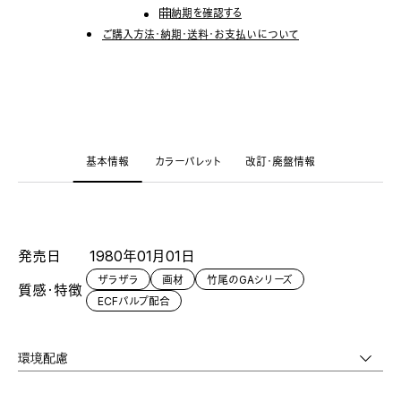
納期を確認する
ご購入方法・納期・送料・お支払いについて
基本情報
カラーパレット
改訂・廃盤情報
発売日
1980年01月01日
ザラザラ
画材
竹尾のGAシリーズ
質感・特徴
ECFパルプ配合
環境配慮