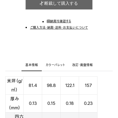
断裁して購入する
納期を確認する
ご購入方法・納期・送料・お支払いについて
基本情報
カラーパレット
改訂・廃盤情報
米坪（g/
81.4
98.8
122.1
157
㎡）
厚み
0.13
0.15
0.18
0.23
（mm）
四六