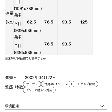
目
(1091x788mm)
連量
菊判
（kg）
62.5
76.5
93.5
125
Y目
(939x636mm)
菊判
76.5
93.5
T目
(636x939mm)
※米坪は保証値ではありません
発売日
2002年04月22日
ザラザラ
竹尾のGAシリーズ
ECFパルプ配合
質感・特徴
グリーン購入法対応
環境配慮