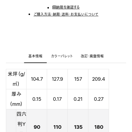
納期を確認する
ご購入方法・納期・送料・お支払いについて
基本情報
カラーパレット
改訂・廃盤情報
米坪（g/
104.7
127.9
157
209.4
㎡）
厚み
0.15
0.17
0.21
0.27
（mm）
四六
判Y
90
110
135
180