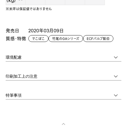
（kg）
※米坪は保証値ではありません
発売日
2020年03月09日
質感・特徴
でこぼこ
竹尾のGAシリーズ
ECFパルプ配合
環境配慮
印刷加工上の注意
特筆事項