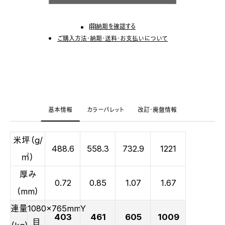
納期を確認する
ご購入方法・納期・送料・お支払いについて
基本情報
カラーパレット
改訂・廃盤情報
米坪（g/
488.6
558.3
732.9
1221
㎡）
厚み
0.72
0.85
1.07
1.67
（mm）
連量
1080x765mmY
403
461
605
1009
目