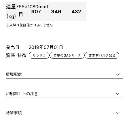
連量
765x1080mmT
307
346
432
目
（kg）
※米坪は保証値ではありません
発売日
2019年07月01日
質感・特徴
サラサラ
竹尾のGAシリーズ
非木材パルプ配合
環境配慮
印刷加工上の注意
特筆事項