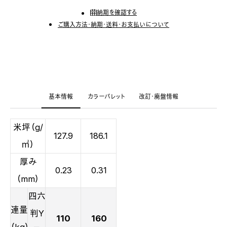
納期を確認する
ご購入方法・納期・送料・お支払いについて
基本情報
カラーパレット
改訂・廃盤情報
米坪（g/
127.9
186.1
㎡）
厚み
0.23
0.31
（mm）
四六
連量
判Y
110
160