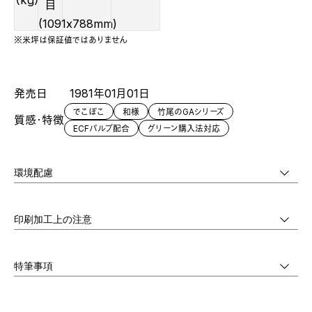
（kg）
目
(1091x788mm)
※米坪は保証値ではありません
発売日
1981年01月01日
でこぼこ
和様
竹尾のGAシリーズ
質感・特徴
ECFパルプ配合
グリーン購入法対応
環境配慮
印刷加工上の注意
特筆事項