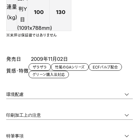
連量
判Y
100
130
（kg）
目
(1091x788mm)
※米坪は保証値ではありません
発売日
2009年11月02日
ザラザラ
竹尾のGAシリーズ
ECFパルプ配合
質感・特徴
グリーン購入法対応
環境配慮
印刷加工上の注意
特筆事項