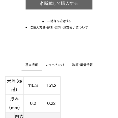
断裁して購入する
納期を確認する
ご購入方法・納期・送料・お支払いについて
基本情報
カラーパレット
改訂・廃盤情報
米坪（g/
116.3
151.2
㎡）
厚み
0.2
0.22
（mm）
四六