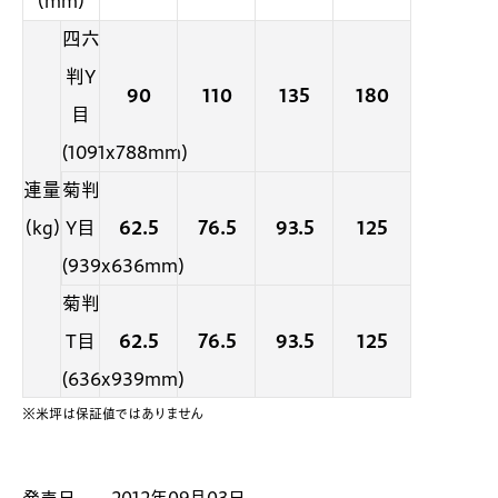
（mm）
四六
判Y
90
110
135
180
目
(1091x788mm)
連量
菊判
（kg）
Y目
62.5
76.5
93.5
125
(939x636mm)
菊判
T目
62.5
76.5
93.5
125
(636x939mm)
※米坪は保証値ではありません