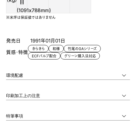
（kg）
目
(1091x788mm)
※米坪は保証値ではありません
発売日
1991年01月01日
きらきら
和様
竹尾のGAシリーズ
質感・特徴
ECFパルプ配合
グリーン購入法対応
環境配慮
印刷加工上の注意
特筆事項