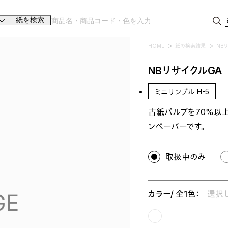
紙を検索
HOME
紙の検索結果
NB
NBリサイクルGA
ミニサンプル H-5
古紙パルプを70%以
ンペーパーです。
取扱中のみ
カラー/ 全1色：
選択