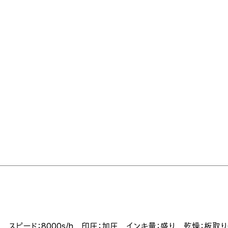
 スピード：8000s/h 印圧：加圧 インキ量：盛り 乾燥：板取り