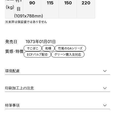
判Y
90
115
150
220
（kg）
目
(1091x788mm)
※米坪は保証値ではありません
発売日
1973年01月01日
でこぼこ
和様
竹尾のGAシリーズ
質感・特徴
ECFパルプ配合
グリーン購入法対応
環境配慮
印刷加工上の注意
特筆事項