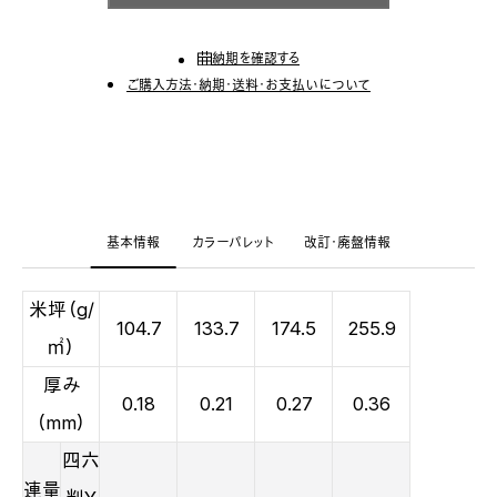
納期を確認する
ご購入方法・納期・送料・お支払いについて
基本情報
カラーパレット
改訂・廃盤情報
米坪（g/
104.7
133.7
174.5
255.9
㎡）
厚み
0.18
0.21
0.27
0.36
（mm）
四六
連量