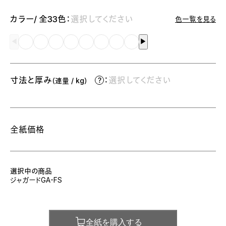
カラー/ 全33色：
選択してください
色一覧を見る
◀︎
▶︎
寸法と厚み
：
選択してください
（連量 / kg）
全紙価格
選択中の商品
ジャガードGA-FS
全紙を購入する