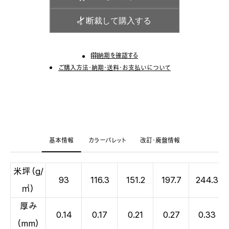
断裁して購入する
納期を確認する
ご購入方法・納期・送料・お支払いについて
基本情報
カラーパレット
改訂・廃盤情報
米坪（g/
93
116.3
151.2
197.7
244.3
㎡）
厚み
0.14
0.17
0.21
0.27
0.33
（mm）