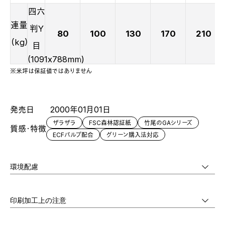
四六
連量
判Y
80
100
130
170
210
（kg）
目
(1091x788mm)
※米坪は保証値ではありません
発売日
2000年01月01日
ザラザラ
FSC森林認証紙
竹尾のGAシリーズ
質感・特徴
ECFパルプ配合
グリーン購入法対応
環境配慮
印刷加工上の注意