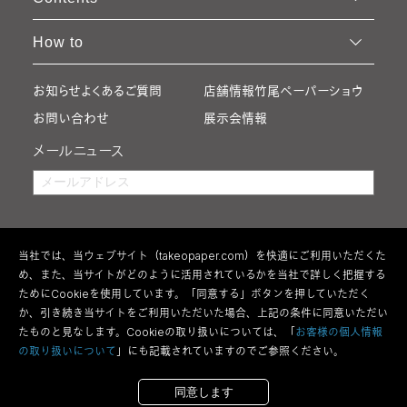
How to
お知らせ
よくあるご質問
店舗情報
竹尾ペーパーショウ
お問い合わせ
展示会情報
メールニュース
当社では、当ウェブサイト（takeopaper.com）を快適にご利用いただくた
め、また、当サイトがどのように活用されているかを当社で詳しく把握する
ためにCookieを使用しています。「同意する」ボタンを押していただく
か、引き続き当サイトをご利用いただいた場合、上記の条件に同意いただい
たものと見なします。Cookieの取り扱いについては、「
お客様の個人情報
の取り扱いについて
」にも記載されていますのでご参照ください。
利用規約
特定商取引法の表記
ウェブアクセシビリティ方針
個人情報の取り扱い
サイトマップ
全紙を購入する
断裁して購入する
同意します
Copyright 2026 Takeo Co.,Ltd All Rights Reserved.