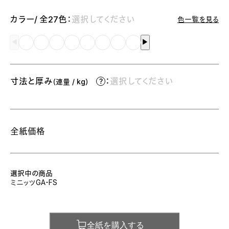
カラー/ 全27色：
選択してください
色一覧を見る
◀︎
▶︎
寸法と厚み
：
選択してください
（連量 / kg）
全紙価格
選択中の商品
ミニッツGA-FS
全紙を購入する