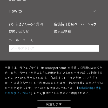
How to
お知らせ
よくあるご質問
店舗情報
竹尾ペーパーショウ
お問い合わせ
展示会情報
メールニュース
当社では、当ウェブサイト（takeopaper.com）を快適にご利用いただくた
め、また、当サイトがどのように活用されているかを当社で詳しく把握する
ためにCookieを使用しています。「同意する」ボタンを押していただく
か、引き続き当サイトをご利用いただいた場合、上記の条件に同意いただい
たものと見なします。Cookieの取り扱いについては、「
お客様の個人情報
の取り扱いについて
」にも記載されていますのでご参照ください。
利用規約
特定商取引法の表記
ウェブアクセシビリティ方針
個人情報の取り扱い
サイトマップ
全紙を購入する
断裁して購入する
同意します
Copyright 2026 Takeo Co.,Ltd All Rights Reserved.