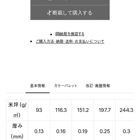
断裁して購入する
納期を確認する
ご購入方法・納期・送料・お支払いについて
基本情報
カラーパレット
改訂・廃盤情報
米坪（g/
93
116.3
151.2
197.7
244.3
㎡）
厚み
0.13
0.16
0.19
0.25
0.3
（mm）