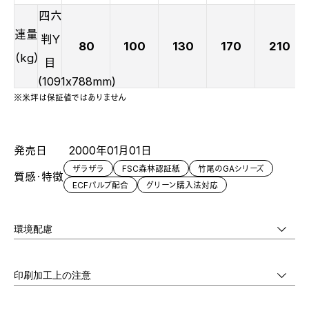
四六
連量
判Y
80
100
130
170
210
（kg）
目
(1091x788mm)
※米坪は保証値ではありません
発売日
2000年01月01日
ザラザラ
FSC森林認証紙
竹尾のGAシリーズ
質感・特徴
ECFパルプ配合
グリーン購入法対応
環境配慮
印刷加工上の注意