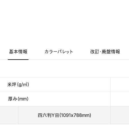
基本情報
カラーパレット
改訂・廃盤情報
米坪（g/㎡）
厚み（mm）
四六判Y目(1091x788mm)