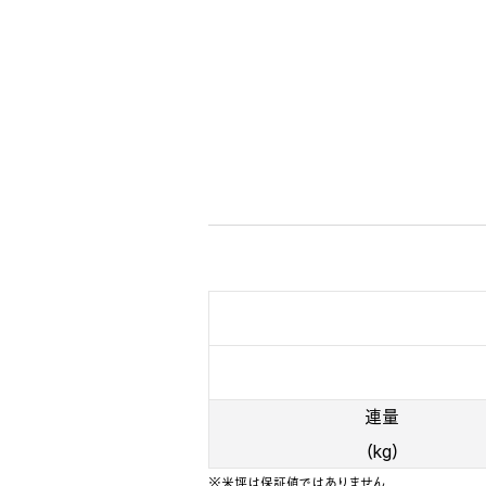
連量
（kg）
※米坪は保証値ではありません