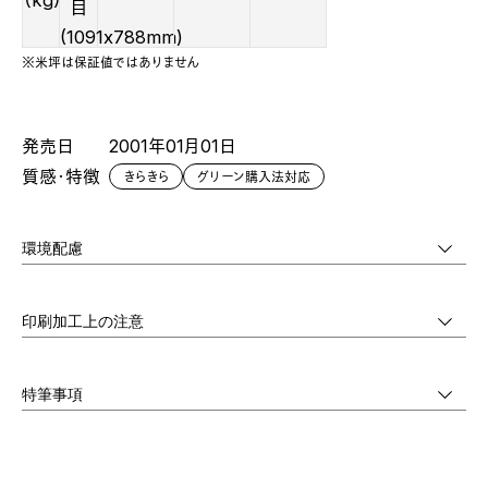
（kg）
目
(1091x788mm)
※米坪は保証値ではありません
発売日
2001年01月01日
質感・特徴
きらきら
グリーン購入法対応
環境配慮
印刷加工上の注意
特筆事項