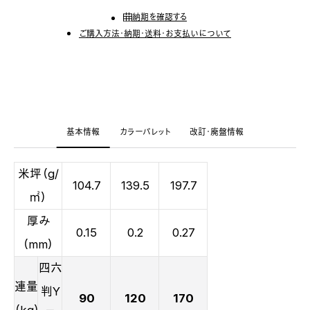
納期を確認する
ご購入方法・納期・送料・お支払いについて
基本情報
カラーパレット
改訂・廃盤情報
米坪（g/
104.7
139.5
197.7
㎡）
厚み
0.15
0.2
0.27
（mm）
四六
連量
判Y
90
120
170