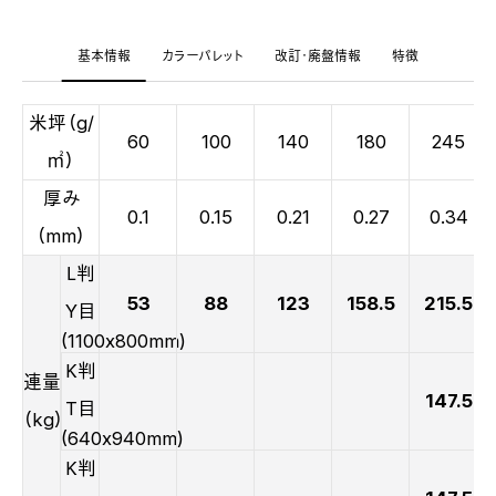
基本情報
カラーパレット
改訂・廃盤情報
特徴
米坪（g/
60
100
140
180
245
㎡）
厚み
0.1
0.15
0.21
0.27
0.34
（mm）
Ｌ判
53
88
123
158.5
215.5
Y目
(1100x800mm)
Ｋ判
連量
147.5
T目
（kg）
(640x940mm)
Ｋ判