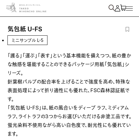
紙を検索
気包紙 U-FS
ミニサンプル L-5
「護る」「運ぶ」「表す」という基本機能を備えつつ、紙の豊か
な触感を堪能することのできるパッケージ用紙「気包紙」シ
リーズ。
針葉樹パルプの配合率を上げることで強度を高め、特殊な
表面処理によって折り適性にも優れた、FSC森林認証紙で
す。
「気包紙 U-FS」は、紙の風合いをディープ ラフ、ミディアム
ラフ、ライト ラフの3つからお選びいただける非塗工品です。
蛍光染料不使用ながら高い白色度で、耐光性にも優れてい
ます。