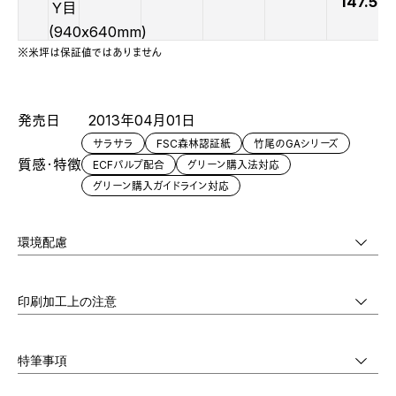
147.5
Y目
(940x640mm)
※米坪は保証値ではありません
発売日
2013年04月01日
サラサラ
FSC森林認証紙
竹尾のGAシリーズ
質感・特徴
ECFパルプ配合
グリーン購入法対応
グリーン購入ガイドライン対応
環境配慮
印刷加工上の注意
特筆事項