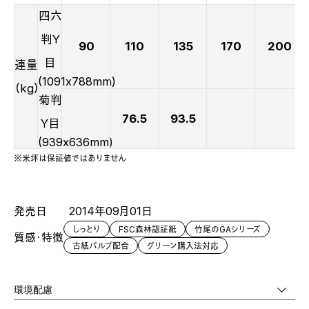
四六
判Y
90
110
135
170
200
目
連量
(1091x788mm)
（kg）
菊判
76.5
93.5
Y目
(939x636mm)
※米坪は保証値ではありません
発売日
2014年09月01日
しっとり
FSC森林認証紙
竹尾のGAシリーズ
質感・特徴
古紙パルプ配合
グリーン購入法対応
環境配慮