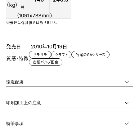
（kg）
目
(1091x788mm)
※米坪は保証値ではありません
発売日
2010年10月19日
サラサラ
クラフト
竹尾のGAシリーズ
質感・特徴
古紙パルプ配合
環境配慮
印刷加工上の注意
特筆事項