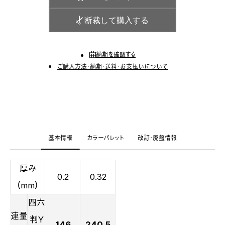
断裁して購入する
納期を確認する
ご購入方法・納期・送料・お支払いについて
基本情報
カラーパレット
改訂・廃盤情報
厚み
0.2
0.32
（mm）
四六
連量
判Y
146
240.5