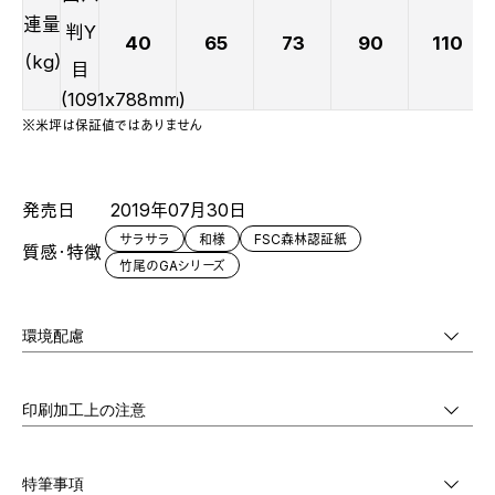
連量
判Y
40
65
73
90
110
（kg）
目
(1091x788mm)
※米坪は保証値ではありません
発売日
2019年07月30日
サラサラ
和様
FSC森林認証紙
質感・特徴
竹尾のGAシリーズ
環境配慮
印刷加工上の注意
特筆事項