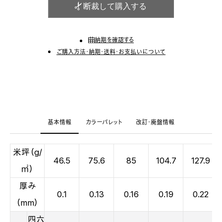
断裁して購入する
納期を確認する
ご購入方法・納期・送料・お支払いについて
基本情報
カラーパレット
改訂・廃盤情報
米坪（g/
46.5
75.6
85
104.7
127.9
㎡）
厚み
0.1
0.13
0.16
0.19
0.22
（mm）
四六