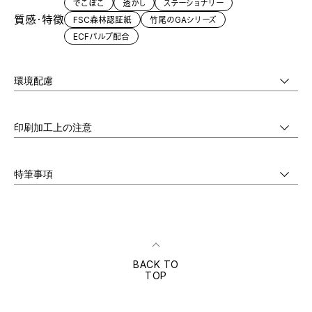
でこぼこ
透かし
ステーショナリー
質感・特徴
FSC森林認証紙
竹尾のGAシリーズ
ECFパルプ配合
環境配慮
印刷加工上の注意
特筆事項
BACK TO
TOP