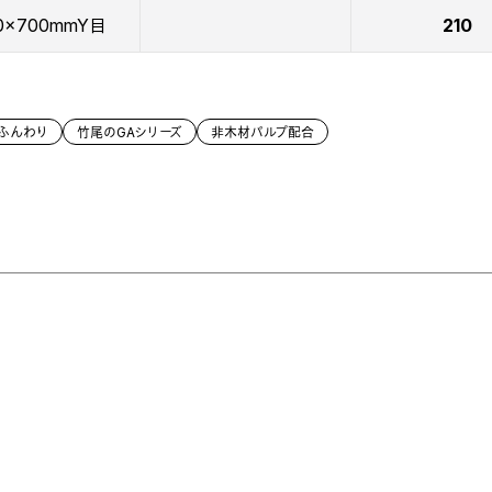
0x700mmY目
210
ふんわり
竹尾のGAシリーズ
非木材パルプ配合