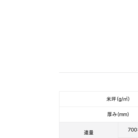
米坪（g/㎡）
厚み（mm）
700
連量