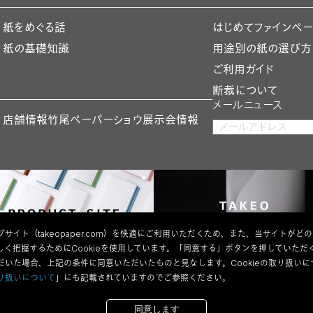
紙をめぐる話
はじめてファインペ
紙の基礎知識
用途別の紙の選び方
ご利用ガイド
断裁について
メールニュース
店舗情報
竹尾ペーパーショウ
展示会情報
サイト（takeopaper.com）を快適にご利用いただくため、また、当サイトがど
しく把握するためにCookieを使用しています。「同意する」ボタンを押していただ
だいた場合、上記の条件に同意いただいたものと見なします。Cookieの取り扱いに
り扱いについて
」にも記載されていますのでご参照ください。
情報の取り扱い
サイトマップ
Copyright 2026 Takeo Co.,Ltd All Rights Reserved.
同意します