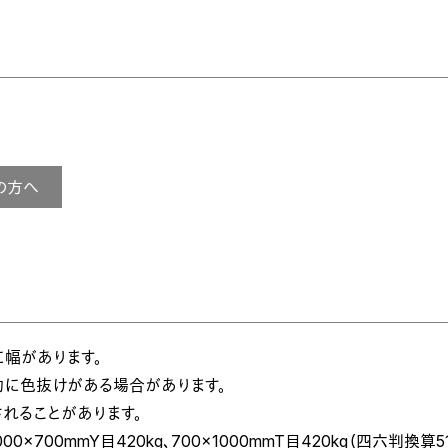
の方へ
に幅があります。
分的に色抜けがある場合があります。
れることがあります。
0×700mmY目420kg、700×1000mmT目420kg（四六判換算