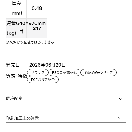
厚み
0.48
（mm）
連量
640x970mmT
217
目
（kg）
※米坪は保証値ではありません
発売日
2026年06月29日
サラサラ
FSC森林認証紙
竹尾のGAシリーズ
質感・特徴
ECFパルプ配合
環境配慮
印刷加工上の注意