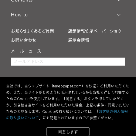
How to
お知らせ
よくあるご質問
店舗情報
竹尾ペーパーショウ
お問い合わせ
展示会情報
メールニュース
当社では、当ウェブサイト（takeopaper.com）を快適にご利用いただくた
め、また、当サイトがどのように活用されているかを当社で詳しく把握する
ためにCookieを使用しています。「同意する」ボタンを押していただく
か、引き続き当サイトをご利用いただいた場合、上記の条件に同意いただい
たものと見なします。Cookieの取り扱いについては、「
お客様の個人情報
の取り扱いについて
」にも記載されていますのでご参照ください。
利用規約
特定商取引法の表記
ウェブアクセシビリティ方針
個人情報の取り扱い
サイトマップ
全紙を購入する
断裁して購入する
同意します
Copyright 2026 Takeo Co.,Ltd All Rights Reserved.