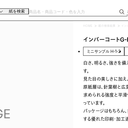
紙を検索
HOME
紙の検索結果
イン
インバーコートG-
ミニサンプル H-1-2
白さ、明るさ、強さを
す。
見た目の美しさに加え
原紙層は、針葉樹と広
求められる強度と平滑
っています。
パッケージはもちろん、
する優れた印刷・加工