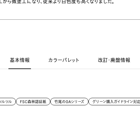
塗工から微塗工になり、従来より白色度も高くなりました。
基本情報
カラーパレット
改訂・廃盤情報
ツルツル
FSC森林認証紙
竹尾のGAシリーズ
グリーン購入ガイドライン対