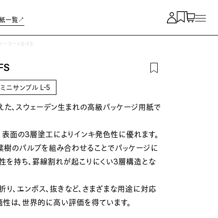
紙一覧↗︎
バーコートG-FS
FS
ミニサンプル L-5
備えた、スウェーデン生まれの高級パッケージ用紙で
、表面の3層塗工によりインキ発色性に優れます。
葉樹のパルプを組み合わせることでパッケージに
性を持ち、罫線割れが起こりにくい3層構造とな
折り、エンボス、抜きなど、さまざまな用途に対応
適性は、世界的に高い評価を得ています。