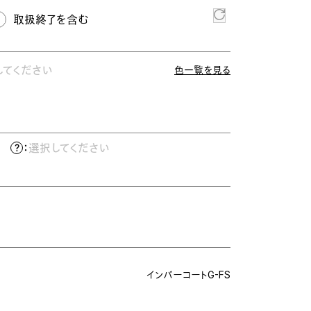
取扱終了を含む
してください
色一覧を見る
）
：
選択してください
インバーコートG-FS