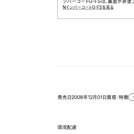
ンバーコートG-FSは、裏面が非
NインバーコートG-FSを見る
発売日
2008年12月01日
質感・特徴
環境配慮