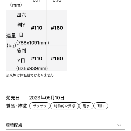
0.11
0.16
（mm）
四六
判Y
#110
#160
目
連量
(788x1091mm)
（kg）
菊判
#110
#160
Y目
(636x939mm)
※米坪は保証値ではありません
発売日
2023年05月10日
質感・特徴
サラサラ
特徴的な質感
耐水
耐油
環境配慮