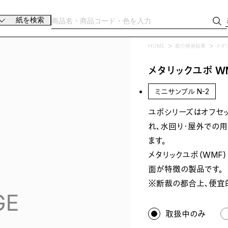
紙を検索
HOME
紙の検索結果
メタ
メタリックユポ W
ミニサンプル N-2
ユポシリーズはオフセ
れ、水回り・屋外での
ます。
メタリックユポ（WMF
面が特徴の製品です。
※断裁の都合上、便宜
取扱中のみ