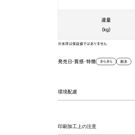
連量
（kg）
※米坪は保証値ではありません
発売日
-
質感・特徴
きらきら
耐水
環境配慮
印刷加工上の注意