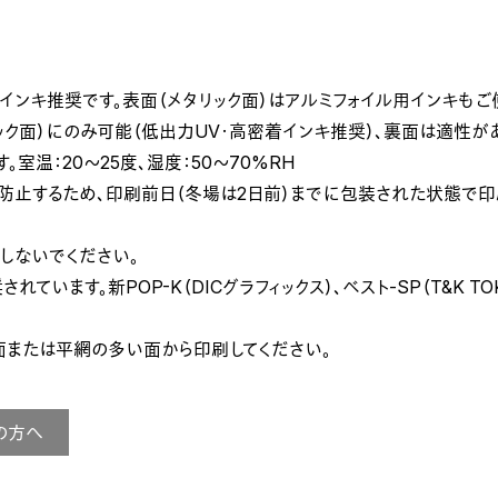
。
インキ推奨です。表面（メタリック面）はアルミフォイル用インキもご
ック面）にのみ可能（低出力UV・高密着インキ推奨）、裏面は適性が
室温：20～25度、湿度：50～70%RH
止するため、印刷前日（冬場は2日前）までに包装された状態で印
しないでください。
います。新POP-K（DICグラフィックス）、ベスト-SP（T&K TOK
面または平網の多い面から印刷してください。
の方へ