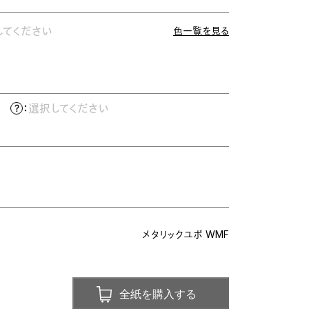
してください
色一覧を見る
）
：
選択してください
メタリックユポ WMF
全紙を購入する