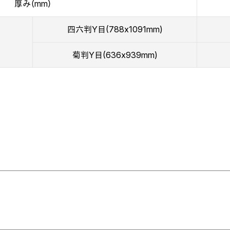
厚み（mm）
四六判Y目(788x1091mm)
菊判Y目(636x939mm)