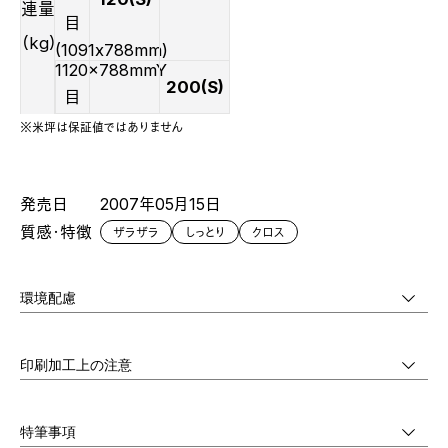
連量
目
（kg）
(1091x788mm)
1120x788mmY
200(S)
目
※米坪は保証値ではありません
発売日
2007年05月15日
質感・特徴
ザラザラ
しっとり
クロス
環境配慮
印刷加工上の注意
特筆事項