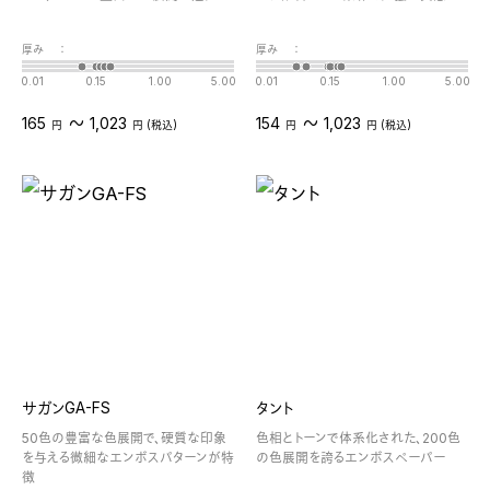
厚み
：
厚み
：
0.01
0.15
1.00
5.00
0.01
0.15
1.00
5.00
〜
〜
165
1,023
154
1,023
円
円 (税込)
円
円 (税込)
サガンGA-FS
タント
50色の豊富な色展開で、硬質な印象
色相とトーンで体系化された、200色
を与える微細なエンボスパターンが特
の色展開を誇るエンボスペーパー
徴