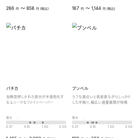
〜
〜
286
858
187
1,144
円
円 (税込)
円
円 (税込)
パチカ
ブンペル
加熱型押しされた部分が半透明化す
ラフな風合いと低密度ながらしっかり
るユニークなファインペーパー
した手触り、幅広い連量展開が特徴
厚み
：
厚み
：
0.01
0.15
1.00
5.00
0.01
0.15
1.00
5.00