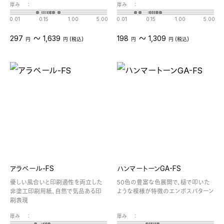
厚み
：
厚み
：
0.01
0.15
1.00
5.00
0.01
0.15
1.00
5.00
〜
〜
297
1,639
198
1,309
円
円 (税込)
円
円 (税込)
アラベール-FS
ハンマートーンGA-FS
優しい風合いと印刷適性を両立した
50色の豊富な色展開で、槌で叩いた
非塗工印刷用紙、自然で気品ある印
ような模様が特徴のエンボスパターン
刷表現
厚み
：
厚み
：