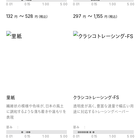
0.01
0.15
1.00
5.00
0.01
0.15
1.00
5.00
〜
〜
132
528
297
1,155
円
円 (税込)
円
円 (税込)
里紙
クラシコトレーシング-FS
繊維状の模様や色味が、日本の風土
透明度が高く、豊富な連量で幅広い用
に調和するような落ち着きや温もりを
途に対応するトレーシングペーパー
表現
厚み
：
厚み
：
0.01
0.15
1.00
5.00
0.01
0.15
1.00
5.00