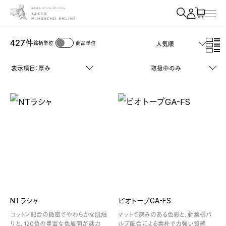
紙を検索
427
件
銘柄単位
商品単位
人気順
表示項目：厚み
取扱中のみ
NTラシャ
ビオトープGA-FS
コットン配合の緻密でやわらかな肌触
マットで深みのある色彩と、針葉樹パ
りと、120色の豊富な色展開が魅力
ルプ配合による素朴で力強い質感