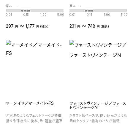
厚み
：
厚み
：
0.01
0.15
1.00
5.00
0.01
0.15
1.00
5.00
〜
〜
297
1,177
231
748
円
円 (税込)
円
円 (税込)
マーメイド／マーメイド-FS
ファーストヴィンテージ／ファース
トヴィンテージN
さざ波のようなフェルトマークが特徴、
クラフト紙ベースで、使い込んだような
折りや保存性に優れ、色・連量が豊富
色味とクラフト特有のハリが特徴