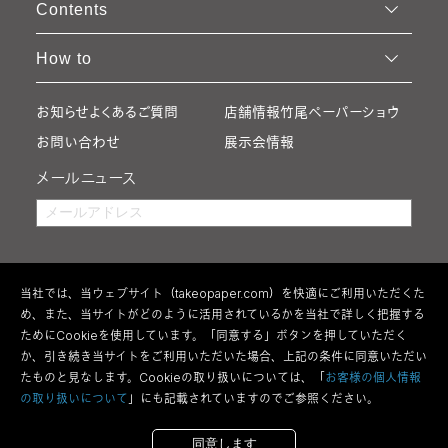
Contents
How to
お知らせ
よくあるご質問
店舗情報
竹尾ペーパーショウ
お問い合わせ
展示会情報
メールニュース
当社では、当ウェブサイト（takeopaper.com）を快適にご利用いただくた
め、また、当サイトがどのように活用されているかを当社で詳しく把握する
ためにCookieを使用しています。「同意する」ボタンを押していただく
か、引き続き当サイトをご利用いただいた場合、上記の条件に同意いただい
たものと見なします。Cookieの取り扱いについては、「
お客様の個人情報
の取り扱いについて
」にも記載されていますのでご参照ください。
利用規約
特定商取引法の表記
ウェブアクセシビリティ方針
個人情報の取り扱い
サイトマップ
同意します
Copyright 2026 Takeo Co.,Ltd All Rights Reserved.