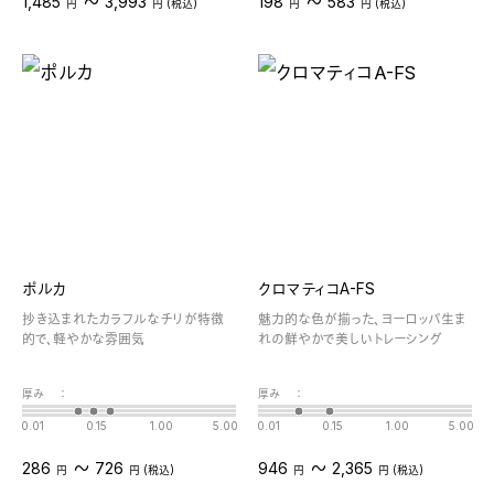
〜
〜
1,485
3,993
198
583
円
円 (税込)
円
円 (税込)
ポルカ
クロマティコA-FS
抄き込まれたカラフルなチリが特徴
魅力的な色が揃った、ヨーロッパ生ま
的で、軽やかな雰囲気
れの鮮やかで美しいトレーシング
厚み
：
厚み
：
0.01
0.15
1.00
5.00
0.01
0.15
1.00
5.00
〜
〜
286
726
946
2,365
円
円 (税込)
円
円 (税込)